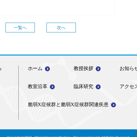
一覧へ
次へ
ホーム
教授挨拶
お知ら
教室沿革
臨床研究
アクセ
脆弱X症候群と
脆弱X症候群関連疾患