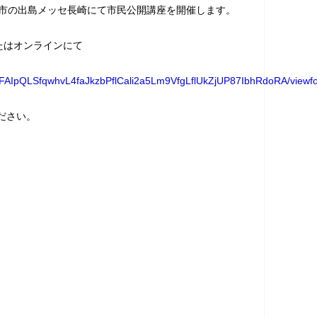
0～長崎市の出島メッセ長崎にて市民公開講座を開催します。
たはオンラインにて
e/1FAIpQLSfqwhvL4faJkzbPflCali2a5Lm9VfgLflUkZjUP87IbhRdoRA/viewf
ださい。