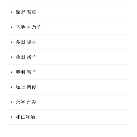
深野 智華
下地 香乃子
多田 陽香
藤田 裕子
赤羽 智子
坂上 博俊
永谷 たみ
和仁洋治