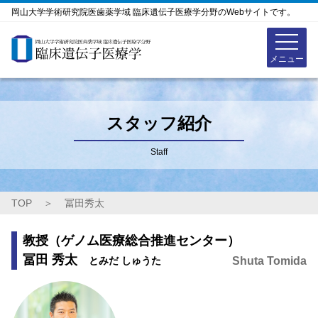
岡山大学学術研究院医歯薬学域 臨床遺伝子医療学分野のWebサイトです。
スタッフ紹介
Staff
TOP
＞
冨田秀太
教授（ゲノム医療総合推進センター）
冨田 秀太
とみだ しゅうた
Shuta Tomida