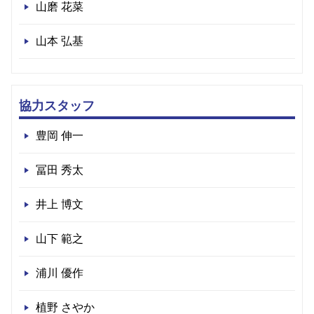
山磨 花菜
山本 弘基
協力スタッフ
豊岡 伸一
冨田 秀太
井上 博文
山下 範之
浦川 優作
植野 さやか