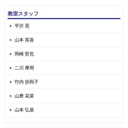
教室スタッフ
平沢 晃
山本 英喜
岡崎 哲也
二川 摩周
竹内 抄與子
山磨 花菜
山本 弘基