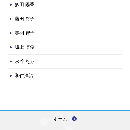
多田 陽香
藤田 裕子
赤羽 智子
坂上 博俊
永谷 たみ
和仁洋治
ホーム