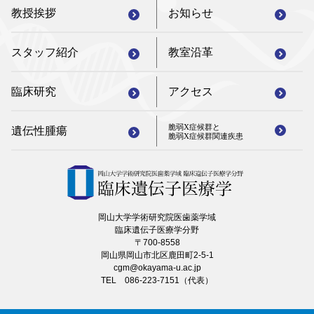
教授挨拶
お知らせ
スタッフ紹介
教室沿革
臨床研究
アクセス
脆弱X症候群と
遺伝性腫瘍
脆弱X症候群関連疾患
岡山大学学術研究院医歯薬学域
臨床遺伝子医療学分野
〒700-8558
岡山県岡山市北区鹿田町2-5-1
cgm@okayama-u.ac.jp
TEL 086-223-7151（代表）