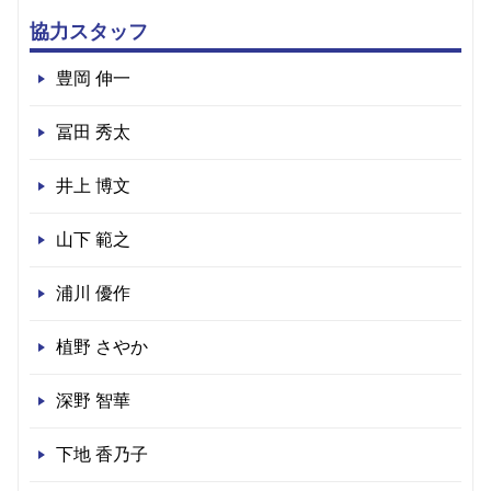
協力スタッフ
豊岡 伸一
冨田 秀太
井上 博文
山下 範之
浦川 優作
植野 さやか
深野 智華
下地 香乃子